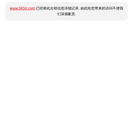
www.365jz.com
已经将此出错信息详细记录, 由此给您带来的访问不便我
们深感歉意.