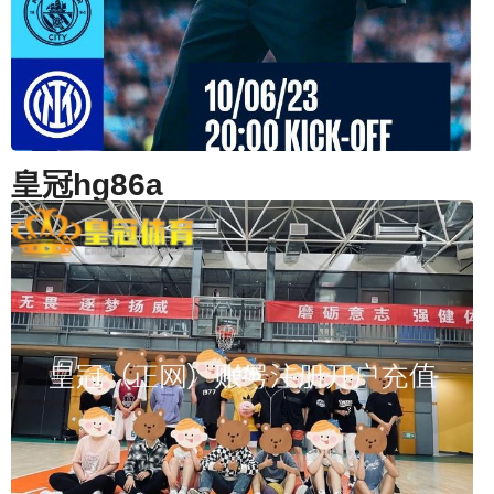
皇冠hg86a