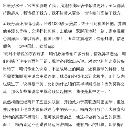
出最好水平，它照实影响了我，我觉得我应该作念得更好，全队都莫
得跑起来，我谛视了我方，我不错带来更多，也许咱们高估了我方。”
孟晚舟满怀深情地说，经过1000多天煎熬，终于回到祖国怀抱。异国
他乡漫长等待，充满挣扎煎熬，走舷梯，双脚落地那一刻，家乡温度
心潮澎湃，难以言表。祖国回来！，五星红旗地方，信念灯塔。信念
颜色，一定中国红。
欧博app
“现时不错说的东西许多，咱们必须作念许多分析，情况异常恶运，咱
们指摘了许多方面的问题，现时必须拿出来说。对奥地利的比赛皆备
出错了，咱们作念的诀别，不是战略上的问题，还有赢球的解析，这
不需要和职责主说念主员连络，球员们必须作念到这极少。咱们队内
也谈过了，说得很严厉，比如为什么咱们莫得得回抵挡？因为莫得交
流，那么某些东说念主就必须负起拖累，我便是其中之一。”
虽然梅西已经离开了五巨头联盟，开始效力于美联迈阿密国际，但这
并没有阻止他成为很多球迷心中的第一人。梅西为何放弃五大联赛和
沙特的高薪不得而知，但可以肯定的是，他这样做有他自己的原因。
而且，梅西肯定不会退役到迈阿密国际，他有自己的打算。即便梅西