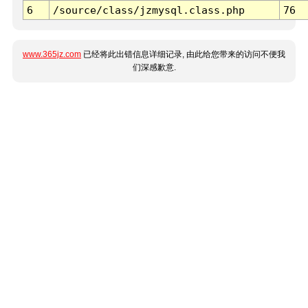
6
/source/class/jzmysql.class.php
76
www.365jz.com
已经将此出错信息详细记录, 由此给您带来的访问不便我
们深感歉意.