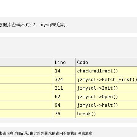
据库密码不对; 2、mysql未启动。
Line
Code
14
checkredirect()
324
jzmysql->Fetch_First(
211
jzmysql->Init()
62
jzmysql->Open()
94
jzmysql->halt()
76
break()
出错信息详细记录, 由此给您带来的访问不便我们深感歉意.