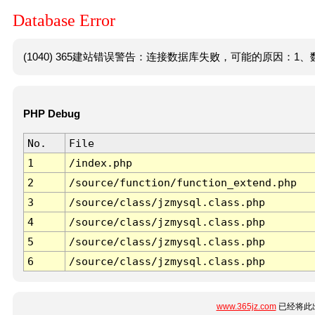
Database Error
(1040) 365建站错误警告：连接数据库失败，可能的原因：1、数
PHP Debug
No.
File
1
/index.php
2
/source/function/function_extend.php
3
/source/class/jzmysql.class.php
4
/source/class/jzmysql.class.php
5
/source/class/jzmysql.class.php
6
/source/class/jzmysql.class.php
www.365jz.com
已经将此