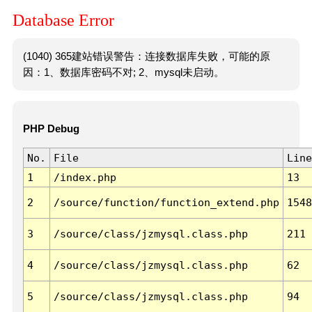
Database Error
(1040) 365建站错误警告：连接数据库失败，可能的原
因：1、数据库密码不对; 2、mysql未启动。
PHP Debug
No.
File
Line
1
/index.php
13
2
/source/function/function_extend.php
1548
3
/source/class/jzmysql.class.php
211
4
/source/class/jzmysql.class.php
62
5
/source/class/jzmysql.class.php
94