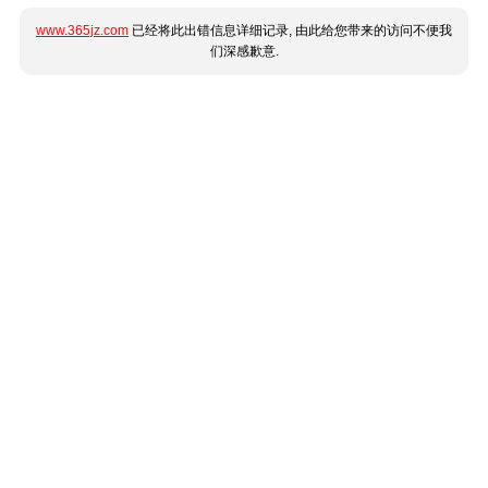
www.365jz.com
已经将此出错信息详细记录, 由此给您带来的访问不便我
们深感歉意.