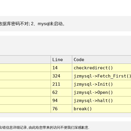
据库密码不对; 2、mysql未启动。
Line
Code
14
checkredirect()
324
jzmysql->Fetch_First(
211
jzmysql->Init()
62
jzmysql->Open()
94
jzmysql->halt()
76
break()
出错信息详细记录, 由此给您带来的访问不便我们深感歉意.