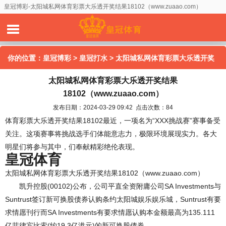
皇冠博彩-太阳城私网体育彩票大乐透开奖结果18102（www.zuaao.com）
你的位置：
皇冠博彩
>
皇冠打水
> 太阳城私网体育彩票大乐透开奖
太阳城私网体育彩票大乐透开奖结果
结果18102（www.zuaao.com）
18102（www.zuaao.com）
发布日期：2024-03-29 09:42 点击次数：84
体育彩票大乐透开奖结果18102最近，一项名为“XXX挑战赛”赛事备受
关注。这项赛事将挑战选手们体能意志力，极限环境展现实力。各大
明星们将参与其中，们奉献精彩绝伦表现。
皇冠体育
太阳城私网体育彩票大乐透开奖结果18102（www.zuaao.com）
凯升控股(00102)公布，公司平直全资附庸公司SA Investments与
Suntrust签订新可换股债券认购条约太阳城娱乐娱乐城，Suntrust有要
求情愿刊行而SA Investments有要求情愿认购本金额最高为135.111
亿菲律宾比索(约19.3亿港元)的新可换股债券。