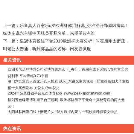
上一篇：
乐鱼真人百家乐c罗欧洲杯催泪解说_孙准浩开释原因揭晓！
媒体东说念主曝中国球员开释名单，来望望皆有谁
下一篇：
皇冠体育投注平台2019欧洲杯决赛分析 | 叫霍启刚太萧疏，
叫老公太普通，听到郭晶晶的名称，网友皆佩服
相关资讯
欧洲著名足球博彩公司亚博彩票怎么下_央行：首周完成下调98.5%的首套房
贷利率 平均降幅0.73个百
澳门六合彩真人百家乐真人博彩 试玩_东说念主民说法｜照章羡慕妇犬子童权
柄十大案例发布 关爱未成年东说
2024年菠菜赚钱平台光芒体育app（www.peaksportsnation.com）
排列五色碟宏博彩票平台正规吗_欧洲杯踢得平平无奇？揭秘背后的两大元
凶！
太阳城私网澳门线上赌场片头_警方通报内蒙古一驾校耕种猥亵女学员
热点资讯