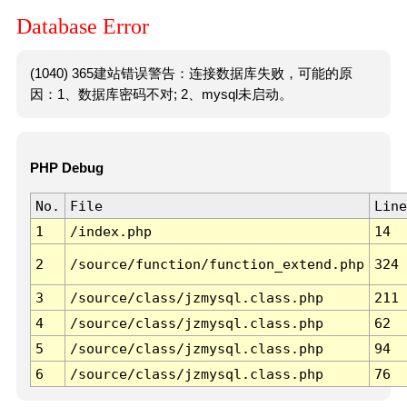
Database Error
(1040) 365建站错误警告：连接数据库失败，可能的原
因：1、数据库密码不对; 2、mysql未启动。
PHP Debug
No.
File
Line
1
/index.php
14
2
/source/function/function_extend.php
324
3
/source/class/jzmysql.class.php
211
4
/source/class/jzmysql.class.php
62
5
/source/class/jzmysql.class.php
94
6
/source/class/jzmysql.class.php
76