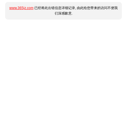
www.365jz.com
已经将此出错信息详细记录, 由此给您带来的访问不便我
们深感歉意.