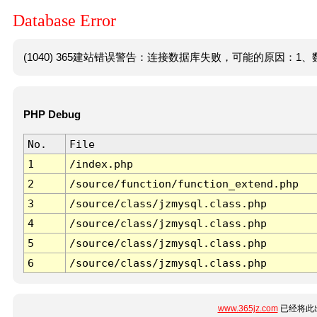
Database Error
(1040) 365建站错误警告：连接数据库失败，可能的原因：1、数
PHP Debug
No.
File
1
/index.php
2
/source/function/function_extend.php
3
/source/class/jzmysql.class.php
4
/source/class/jzmysql.class.php
5
/source/class/jzmysql.class.php
6
/source/class/jzmysql.class.php
www.365jz.com
已经将此