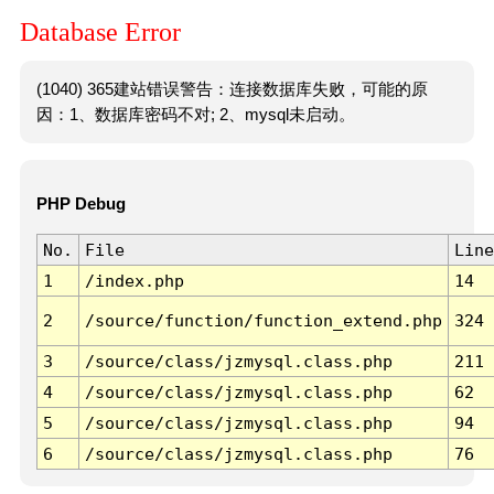
Database Error
(1040) 365建站错误警告：连接数据库失败，可能的原
因：1、数据库密码不对; 2、mysql未启动。
PHP Debug
No.
File
Line
1
/index.php
14
2
/source/function/function_extend.php
324
3
/source/class/jzmysql.class.php
211
4
/source/class/jzmysql.class.php
62
5
/source/class/jzmysql.class.php
94
6
/source/class/jzmysql.class.php
76