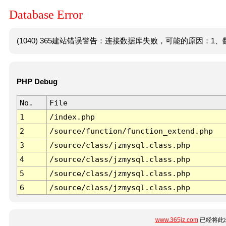
Database Error
(1040) 365建站错误警告：连接数据库失败，可能的原因：1、数
PHP Debug
No.
File
1
/index.php
2
/source/function/function_extend.php
3
/source/class/jzmysql.class.php
4
/source/class/jzmysql.class.php
5
/source/class/jzmysql.class.php
6
/source/class/jzmysql.class.php
www.365jz.com
已经将此