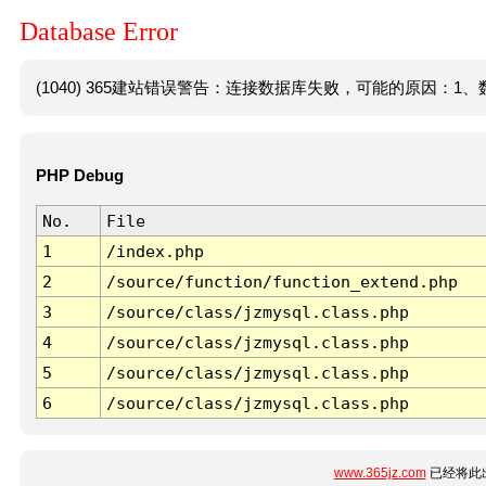
Database Error
(1040) 365建站错误警告：连接数据库失败，可能的原因：1、数
PHP Debug
No.
File
1
/index.php
2
/source/function/function_extend.php
3
/source/class/jzmysql.class.php
4
/source/class/jzmysql.class.php
5
/source/class/jzmysql.class.php
6
/source/class/jzmysql.class.php
www.365jz.com
已经将此