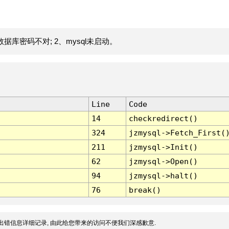
据库密码不对; 2、mysql未启动。
Line
Code
14
checkredirect()
324
jzmysql->Fetch_First(
211
jzmysql->Init()
62
jzmysql->Open()
94
jzmysql->halt()
76
break()
出错信息详细记录, 由此给您带来的访问不便我们深感歉意.