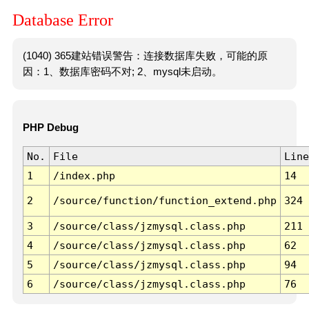
Database Error
(1040) 365建站错误警告：连接数据库失败，可能的原
因：1、数据库密码不对; 2、mysql未启动。
PHP Debug
No.
File
Line
1
/index.php
14
2
/source/function/function_extend.php
324
3
/source/class/jzmysql.class.php
211
4
/source/class/jzmysql.class.php
62
5
/source/class/jzmysql.class.php
94
6
/source/class/jzmysql.class.php
76