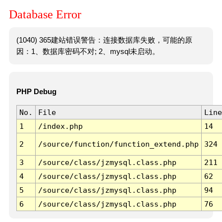
Database Error
(1040) 365建站错误警告：连接数据库失败，可能的原
因：1、数据库密码不对; 2、mysql未启动。
PHP Debug
No.
File
Line
1
/index.php
14
2
/source/function/function_extend.php
324
3
/source/class/jzmysql.class.php
211
4
/source/class/jzmysql.class.php
62
5
/source/class/jzmysql.class.php
94
6
/source/class/jzmysql.class.php
76