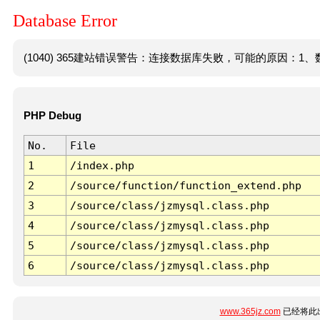
Database Error
(1040) 365建站错误警告：连接数据库失败，可能的原因：1、数
PHP Debug
No.
File
1
/index.php
2
/source/function/function_extend.php
3
/source/class/jzmysql.class.php
4
/source/class/jzmysql.class.php
5
/source/class/jzmysql.class.php
6
/source/class/jzmysql.class.php
www.365jz.com
已经将此