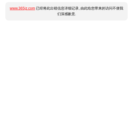
www.365jz.com
已经将此出错信息详细记录, 由此给您带来的访问不便我
们深感歉意.