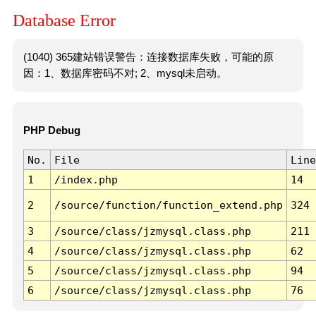
Database Error
(1040) 365建站错误警告：连接数据库失败，可能的原
因：1、数据库密码不对; 2、mysql未启动。
PHP Debug
No.
File
Line
1
/index.php
14
2
/source/function/function_extend.php
324
3
/source/class/jzmysql.class.php
211
4
/source/class/jzmysql.class.php
62
5
/source/class/jzmysql.class.php
94
6
/source/class/jzmysql.class.php
76