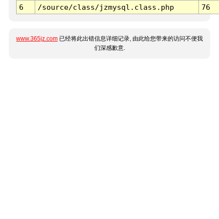
6
/source/class/jzmysql.class.php
76
www.365jz.com
已经将此出错信息详细记录, 由此给您带来的访问不便我
们深感歉意.