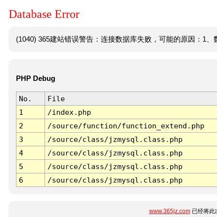
Database Error
(1040) 365建站错误警告：连接数据库失败，可能的原因：1、数
PHP Debug
No.
File
1
/index.php
2
/source/function/function_extend.php
3
/source/class/jzmysql.class.php
4
/source/class/jzmysql.class.php
5
/source/class/jzmysql.class.php
6
/source/class/jzmysql.class.php
www.365jz.com
已经将此